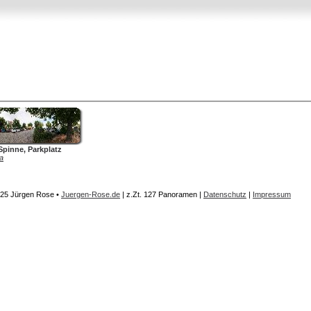
pinne, Parkplatz
a
25 Jürgen Rose •
Juergen-Rose.de
| z.Zt.
127 Panoramen
|
Datenschutz
|
Impressum