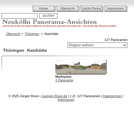
Home
Übersicht
Letzte Panos
Impressum
Übersicht
>
Thüringen
>
Katzhütte
127 Panoramen
Thüringen
Katzhütte
-
Marktplatz
1 Panorama
© 2025 Jürgen Rose •
Juergen-Rose.de
| z.Zt.
127 Panoramen
|
Datenschutz
|
Impressum