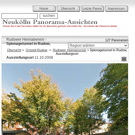
Home
Übersicht
Letzte Panos
Impressum
Rudower Heimatverein -
127 Panoramen
Spionagetunnel in Rudow,
Übersicht
>
Ortsteil Rudow
>
Rudower Heimatverein
>
Spionagetunnel in Rudow,
Ausstellungsort
Ausstellungsort
11.10.2008