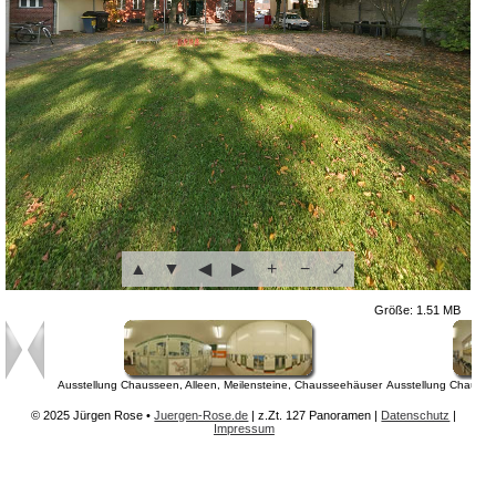
▲
▼
◀
▶
+
−
⤢
Größe: 1.51 MB
Ausstellung Chausseen, Alleen, Meilensteine, Chausseehäuser
Ausstellung Chausse
© 2025 Jürgen Rose •
Juergen-Rose.de
| z.Zt.
127 Panoramen
|
Datenschutz
|
Impressum