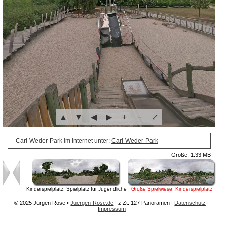
▲
▼
◀
▶
+
−
⤢
Carl-Weder-Park im Internet unter:
Carl-Weder-Park
Größe: 1.33 MB
Kinderspielplatz, Spielplatz für Jugendliche
Große Spielwiese, Kinderspielplatz
Fuß
© 2025 Jürgen Rose •
Juergen-Rose.de
| z.Zt.
127 Panoramen
|
Datenschutz
|
Impressum